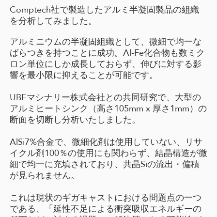
Comptech社で製造したアルミ半凝固製品の組織
を分析してみました。
アルミニウムの半凝固組織として、微細で均一な
ばらつきを持つことに成功。Al-Fe化合物も数ミク
ロン単位にしか成長しておらず、伸びに対する影
響を最小限に抑えることが可能です。
UBEマシナリー株式会社との共同研究で、大型の
アルミヒートシンク（高さ105mm x 厚さ1mm）の
断面を切断し分析いたしました。
AlSi7%合金で、微細化剤は使用していない、リサ
イクル剤100％の使用にも関わらず、結晶構造が微
細で均一に充填されており、共晶Siの流出・偏積
が見られません。
これは現状のギガキャストにおける問題点の一つ
である、「
延性不足による衝突吸収エネルギーの